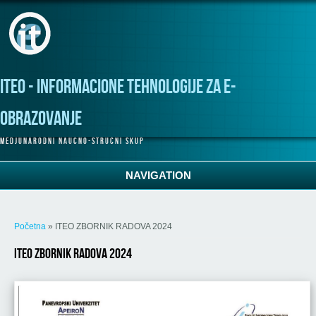
Skoči na glavni sadržaj
ITeO - Informacione tehnologije za e-
obrazovanje
M e d j u n a r o d n i n a u c n o - s t r u c n i s k u p
NAVIGATION
Vi ste ovdje
Početna
» ITEO ZBORNIK RADOVA 2024
ITEO ZBORNIK RADOVA 2024